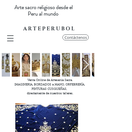
Arte sacro religioso desde el
Peru al mundo
A R T E P E R U B O L
Contáctenos
Venta Online de Artesania Sacra.
IMAGINERIA, BORDADOS a MANO, ORFEBRERÍA,
PINTURAS CUSQUEÑAS,
directamente de nuestros talleres.