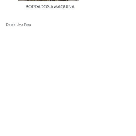
BORDADOS A MAQUINA
​Desde Lima Peru
+51
974 257 587
WhatsApp
Email:
info@arteperubol.com
lindaspinturas@gmail.com
Abierto todo el dia online.
© Copyright
CONTACTO